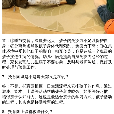
答：①季节交替，温度变化大，孩子的免疫力不足以保护自
身；②分离焦虑导致孩子身体代谢紊乱、免疫カ下降；③在集
体环境中受其他孩子的影响，相互传染，容易造成一个班级的
孩子接连生病的情况。幼儿生病是提高自身免疫力必经的过
程，家长发现幼儿生病了不要心急，及时与老师沟通，做好及
时处理与预防工作。
7、托育园里是不是每天都只是在玩？
答：不是。托育园根据一日生活流程来安排孩子的作息，通过
游戏、绘本、上课等活动帮助孩子养成吃饭、如厕等好习惯，
增强孩子认知能力。这也是最适合孩子的学习方式，孩子活动
的过程，其实也是接受教育的过程。
8、托育园上课都教些什么？