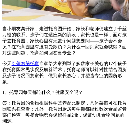
当小朋友离开家，走进托育园开始，家长和老师便建立了千丝
万缕的联系。孩子们在适应新的阶段，家长也是一样，面对孩
子去托育园，家长心里有无数个问题想要问——孩子会不会
哭？在托育园里有没有受欺负？为什么一回到家就会喊饿？面
对这些问题，托育如何回答更专业？
今天
引领右脑托育
专家给大家列举了多数家长关心的17个孩子
在托育园常见状况及解答话术，托育老师可以针对性结合园所
及孩子情况回复家长，做到家长放心，并塑造专业的园所形
象。
1、托育园每天都吃什么？健康安全吗？
答：托育园的食物根据科学营养配比制定，具体菜谱可在托育
园联系栏查看；此外，托育园厨房每学期都经过数次食品监管
部门检查，每餐食物都会保留样品24h，保证幼儿食物问题的
溯源。