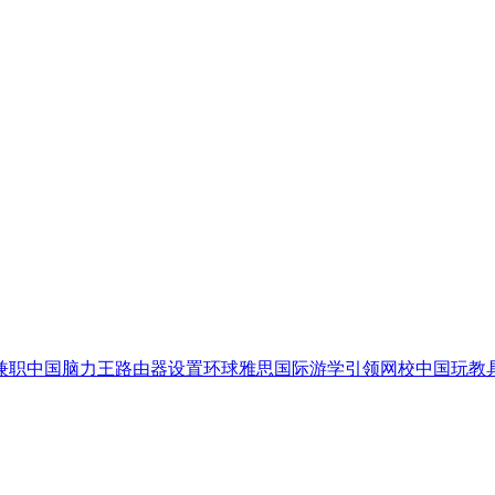
兼职
中国脑力王
路由器设置
环球雅思国际游学
引领网校
中国玩教