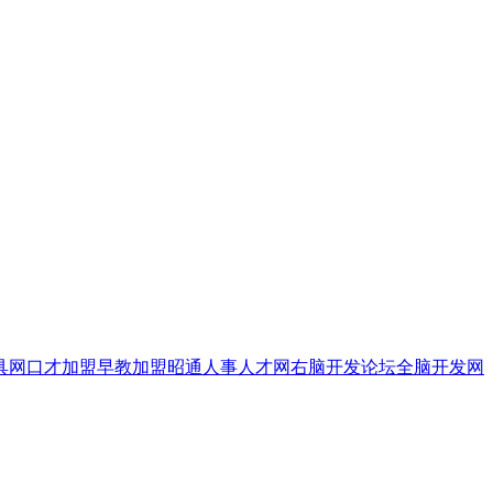
具网
口才加盟
早教加盟
昭通人事人才网
右脑开发论坛
全脑开发网