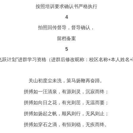
按照培训要求确认书严格执行
4
拍照回传督导，督导确认，
留档备案
5
飞跃计划”进群学习资格（进群后修改昵称：校区名称+本人姓名
关山初度尘未洗，策马扬鞭再奋蹄。
拼搏如一汪清泉，有源则灵，沉寂而终；
拼搏如向日之花，有光则茁，无温而萎；
拼搏如扬起之帆，顺风则行，无风则止；
拼搏如穿石之滴，有恒则稳，无疾而终。