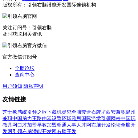
版权所有：引领右脑潜能开发国际连锁机构
关注订阅号：引领右脑
及时获取相关资讯
官方微信订阅号
全脑论坛
查询中心
用户须知
隐私声明
友情链接
芝士象感统
引领之歌下载
机灵鬼全脑套盒
石牌坊
西安兼职
温州
兼职
中国脑力王
路由器设置
环球雅思国际游学
引领网校
中国玩
教具网
口才加盟
早教加盟
昭通人事人才网
右脑开发论坛
全脑开
发网
引领右脑潜能开发网
右脑开发