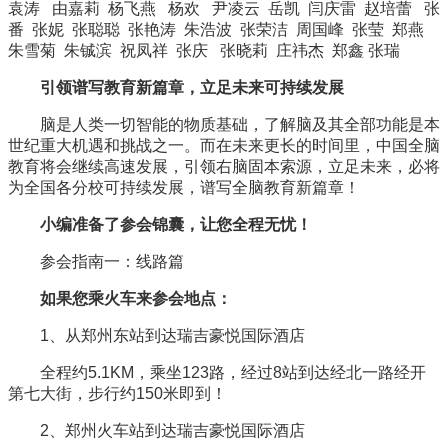
袁涛 由嘉莉 杨飞燕 杨欢 尹凌云 岳凯 闫庆雷 赵培蕾 张
番 张妮 张聪聪 张艳涛 朱浩波 张荣洁 周国峰 张莹 郑燕
朱雪菊 朱铖滨 祝凤祥 张庆 张晓莉 庄祎杰 郑鑫 张瑞
引领谱写教育新篇章，
立足未来可持续发展
脑是人类一切智能的物质基础，了解脑及其全部功能是本
世纪重大机遇和挑战之一。而在未来更长的时间里，中国全脑
教育将会继续高速发展，引领右脑固本索源，立足未来，必将
为全国各分校可持续发展，谱写全脑教育新篇章！
小编准备了参会锦囊，让您全程无忧！
参会指南一：线路篇
如果您乘火车来参会地点：
1、从郑州东站到达瑞吉豪悦国际酒店
全程约5.1KM，乘坐123路，经过8站到达经北一路经开
第七大街，步行约150米即到！
2、郑州火车站到达瑞吉豪悦国际酒店