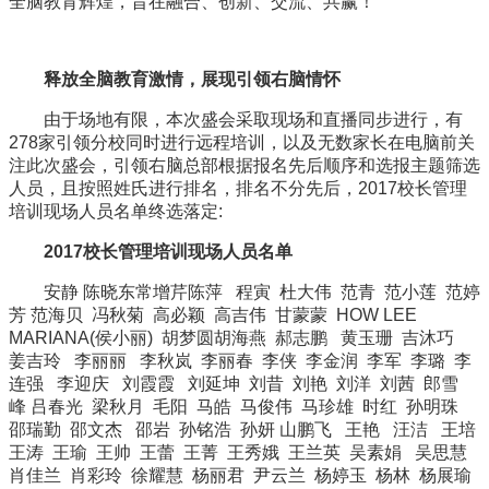
全脑教育辉煌，旨在融合、创新、交流、共赢！
释放全脑教育激情，
展现引领右脑情怀
由于场地有限，本次盛会采取现场和直播同步进行，有
278家引领分校同时进行远程培训，以及无数家长在电脑前关
注此次盛会，引领右脑总部根据报名先后顺序和选报主题筛选
人员，且按照姓氏进行排名，排名不分先后，2017校长管理
培训现场人员名单终选落定:
2017校长管理培训现场人员名单
安静 陈晓东常增芹陈萍 程寅 杜大伟 范青 范小莲 范婷
芳 范海贝 冯秋菊 高必颖 高吉伟 甘蒙蒙 HOW LEE
MARIANA(侯小丽) 胡梦圆胡海燕 郝志鹏 黄玉珊 吉沐巧
姜吉玲 李丽丽 李秋岚 李丽春 李侠 李金润 李军 李璐 李
连强 李迎庆 刘霞霞 刘延坤 刘昔 刘艳 刘洋 刘茜 郎雪
峰 吕春光 梁秋月 毛阳 马皓 马俊伟 马珍雄 时红 孙明珠
邵瑞勤 邵文杰 邵岩 孙铭浩 孙妍 山鹏飞 王艳 汪洁 王培
王涛 王瑜 王帅 王蕾 王菁 王秀娥 王兰英 吴素娟 吴思慧
肖佳兰 肖彩玲 徐耀慧 杨丽君 尹云兰 杨婷玉 杨林 杨展瑜