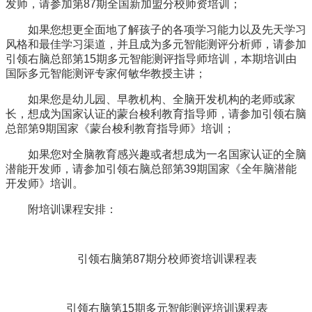
发师，请参加第87期全国新加盟分校师资培训；
如果您想更全面地了解孩子的各项学习能力以及先天学习
风格和最佳学习渠道，并且成为多元智能测评分析师，请参加
引领右脑总部第15期多元智能测评指导师培训，本期培训由
国际多元智能测评专家何敏华教授主讲；
如果您是幼儿园、早教机构、全脑开发机构的老师或家
长，想成为国家认证的蒙台梭利教育指导师，请参加引领右脑
总部第9期国家《蒙台梭利教育指导师》培训；
如果您对全脑教育感兴趣或者想成为一名国家认证的全脑
潜能开发师，请参加引领右脑总部第39期国家《全年脑潜能
开发师》培训。
附培训课程安排：
引领右脑第87期分校师资培训课程表
引领右脑第15期多元智能测评培训课程表