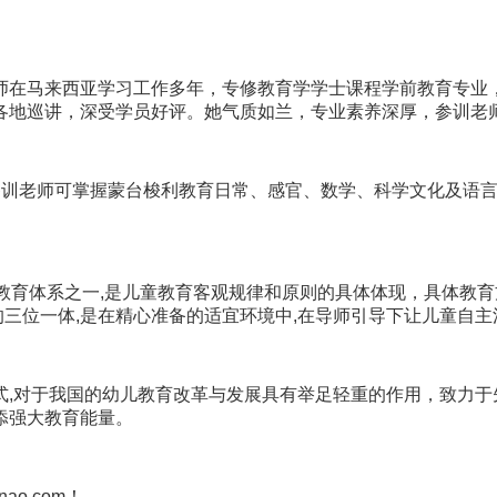
师在马来西亚学习工作多年，专修教育学学士课程学前教育专业
各地巡讲，深受学员好评。她气质如兰，专业素养深厚，参训老
参训老师可掌握蒙台梭利教育日常、感官、数学、科学文化及语
育体系之一,是儿童教育客观规律和原则的具体体现，具体教育方法
材料”的三位一体,是在精心准备的适宜环境中,在导师引导下让儿童自
式,对于我国的幼儿教育改革与发展具有举足轻重的作用，致力于
添强大教育能量。
ao.com！