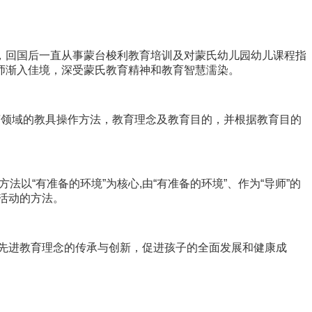
，回国后一直从事蒙台梭利教育培训及对蒙氏幼儿园幼儿课程指
师渐入佳境，深受蒙氏教育精神和教育智慧濡染。
言领域的教具操作方法，教育理念及教育目的，并根据教育目的
以“有准备的环境”为核心,由“有准备的环境”、作为“导师”的
主活动的方法。
先进教育理念的传承与创新，促进孩子的全面发展和健康成