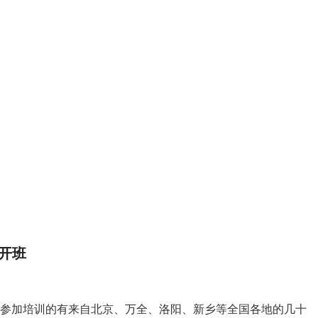
开班
本期参加培训的有来自北京、万全、洛阳、新乡等全国各地的几十