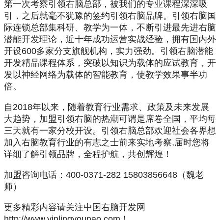
第一次考察引领右脑总部，被我们的专业课程深深吸
引，之后就毫不犹豫的签约引领右脑品牌。引领右脑国
际连锁总部集科研、教学为一体，不断引进最先进右脑
潜能开发理论，近十年成功运营实战经验，拥有国内外
开设600多家分支旗舰机构，实力强劲。引领右脑潜能
开发精品课程体系，突破以知识为载体的应试教育，开
发以神经网络为载体的智能教育，使教学效果事半功
倍。
自2018年以来，随着教育行业需求、政策及未来发展
大趋势，加盟引领右脑的热潮可谓是席卷全国，平均每
三天就有一家分校开设。引领右脑总部欢迎社会各界想
加入右脑教育行业的有志之士前来实地考察,届时您将
详细了解引领品牌，全程护航，共创辉煌！
加盟咨询电话：400-0371-282 15803856648（魏老
师）
更多精彩内容请关注中国右脑开发网
http://www.yinlingyounao.com！