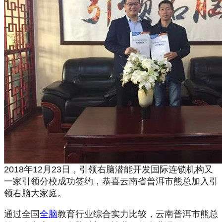
2018年12月23日，引领右脑潜能开发国际连锁机构又
一家引领分校成功签约，恭喜云南省普洱市熊总加入引
领右脑大家庭。
通过全国
全脑
教育行业综合实力比较，云南普洱市熊总