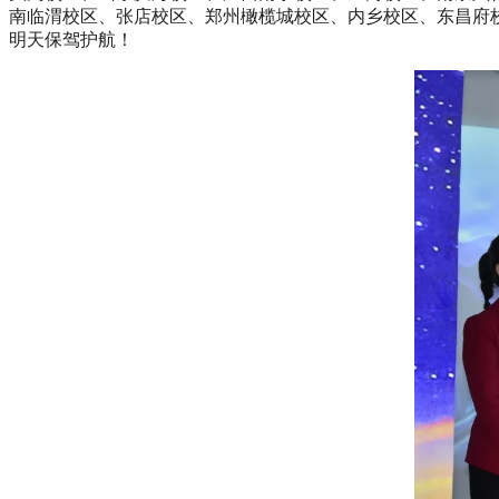
南临渭校区、张店校区、郑州橄榄城校区、内乡校区、东昌府校
明天保驾护航！