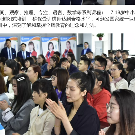
空间、观察、推理、专注、语言、数学等系列课程）、7-18岁
制封闭式培训， 确保受训讲师达到合格水平，可颁发国家统一认
训中，深刻了解和掌握全脑教育的理念和方法。