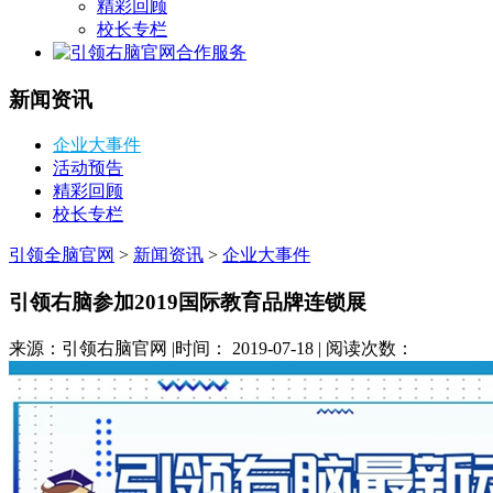
精彩回顾
校长专栏
合作服务
新闻资讯
企业大事件
活动预告
精彩回顾
校长专栏
引领全脑官网
>
新闻资讯
>
企业大事件
引领右脑参加2019国际教育品牌连锁展
来源：引领右脑官网 |时间： 2019-07-18 | 阅读次数：