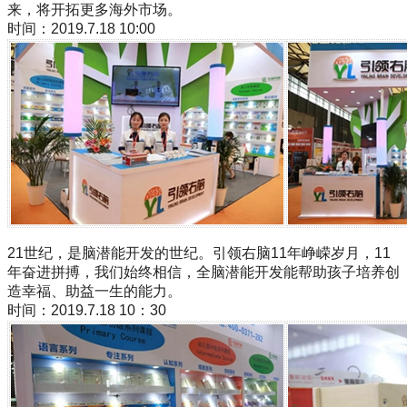
来，将开拓更多海外市场。
时间：2019.7.18 10:00
21世纪，是脑潜能开发的世纪。引领右脑11年峥嵘岁月，11
年奋进拼搏，我们始终相信，全脑潜能开发能帮助孩子培养创
造幸福、助益一生的能力。
时间：2019.7.18 10：30