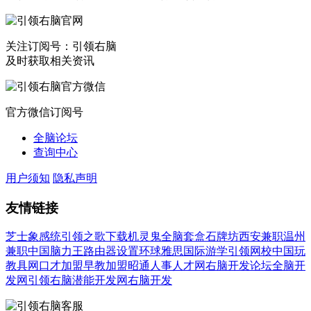
关注订阅号：引领右脑
及时获取相关资讯
官方微信订阅号
全脑论坛
查询中心
用户须知
隐私声明
友情链接
芝士象感统
引领之歌下载
机灵鬼全脑套盒
石牌坊
西安兼职
温州
兼职
中国脑力王
路由器设置
环球雅思国际游学
引领网校
中国玩
教具网
口才加盟
早教加盟
昭通人事人才网
右脑开发论坛
全脑开
发网
引领右脑潜能开发网
右脑开发