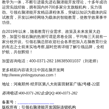
教学为一体，不断引进最先进右脑潜能开发理论，十多年成功
运营实战经验，拥有国内外700多家分支旗舰机构，实力强
劲。引领右脑潜能开发精品课程体系，突破以知识为载体的应
试教育，开发以神经网络为载体的智能教育，使教学效果事半
功倍。
自2019年以来，随着教育行业需求、政策及未来发展大趋
势，加盟引领右脑的热潮可谓是席卷全国，平均每三天就有一
家分校开设。引领右脑总部欢迎社会各界想加入右脑教育行业
的有志之士前来实地考察,届时您将详细了解引领品牌，全程
护航，共创辉煌！
加盟咨询电话：400-0371-282 186385001037（刘老师）
更多精彩内容请关注中国右脑开发网
http://www.yinlingyounao.com！
地址：河南郑州·经开区第八大街富田财富广场2号楼-22层
咨询电话:400-0371-282
企业QQ:400-0371-282
备案号：
豫ICP备19023558号-1
版权所有：引领右脑潜能开发国际连锁机构