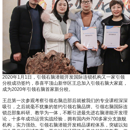
2020年1月1日，引领右脑潜能开发国际连锁机构又一家引领
分校成功签约，恭喜平顶山新华区王总加入引领右脑大家庭，
成为2020年引领右脑首家新分校。
王总第一次参观考察引领右脑总部后就被我们的专业课程深深
吸引，之后就毫不犹豫的签约引领右脑品牌。引领右脑国际连
锁总部集科研、教学为一体，不断引进最先进右脑潜能开发理
论，十多年成功运营实战经验，拥有国内外700多家分支旗舰
机构，实力强劲。引领右脑潜能开发精品课程体系，突破以知