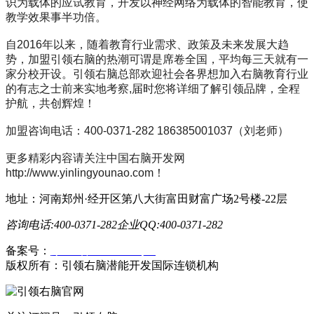
识为载体的应试教育，开发以神经网络为载体的智能教育，使
教学效果事半功倍。
自2016年以来，随着教育行业需求、政策及未来发展大趋
势，加盟引领右脑的热潮可谓是席卷全国，平均每三天就有一
家分校开设。引领右脑总部欢迎社会各界想加入右脑教育行业
的有志之士前来实地考察,届时您将详细了解引领品牌，全程
护航，共创辉煌！
加盟咨询电话：400-0371-282 186385001037（刘老师）
更多精彩内容请关注中国右脑开发网
http://www.yinlingyounao.com！
地址：河南郑州·经开区第八大街富田财富广场2号楼-22层
咨询电话:400-0371-282
企业QQ:400-0371-282
备案号：
豫ICP备19023558号-1
版权所有：引领右脑潜能开发国际连锁机构