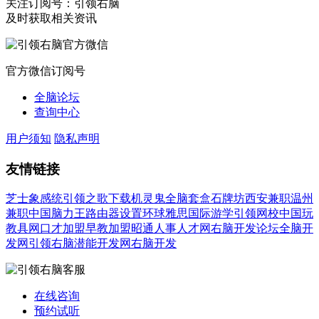
关注订阅号：引领右脑
及时获取相关资讯
官方微信订阅号
全脑论坛
查询中心
用户须知
隐私声明
友情链接
芝士象感统
引领之歌下载
机灵鬼全脑套盒
石牌坊
西安兼职
温州
兼职
中国脑力王
路由器设置
环球雅思国际游学
引领网校
中国玩
教具网
口才加盟
早教加盟
昭通人事人才网
右脑开发论坛
全脑开
发网
引领右脑潜能开发网
右脑开发
在线咨询
预约试听