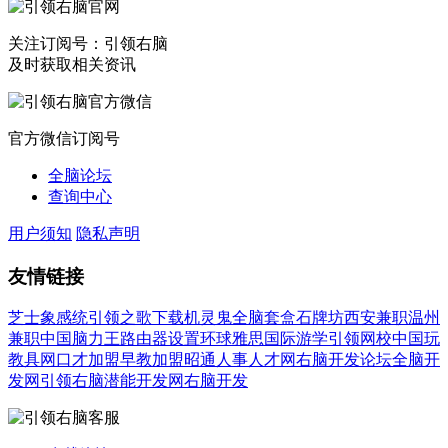
关注订阅号：引领右脑
及时获取相关资讯
官方微信订阅号
全脑论坛
查询中心
用户须知
隐私声明
友情链接
芝士象感统
引领之歌下载
机灵鬼全脑套盒
石牌坊
西安兼职
温州
兼职
中国脑力王
路由器设置
环球雅思国际游学
引领网校
中国玩
教具网
口才加盟
早教加盟
昭通人事人才网
右脑开发论坛
全脑开
发网
引领右脑潜能开发网
右脑开发