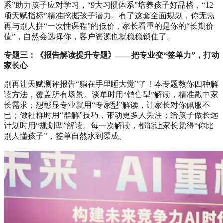
系”助力孩子应对学习，“9大习惯体系”培养孩子好品格，“12
项天赋指标”精准挖掘孩子潜力。有了这套全面规划，你无需
再与别人拼“一次性课程”的低价，家长看重的是你的“长期价
值”，自然会选择你，客户资源也就稳稳锁住了。
专题三：《报告解读提升专题》——把专业变“签单力”，打动
家长心
别再让天赋测评报告“躺在手里睡大觉”了！本专题教你四种解
读方法，覆盖所有场景。谈单时用“销售型”解读，精准戳中家
长需求；想彰显专业就用“专家型”解读，让家长对你佩服不
已；做社群时用“群解”技巧，带动更多人关注；给孩子做长远
计划时用“规划型”解读。每一次解读，都能让家长觉得“你比
别人懂孩子”，签单自然水到渠成。