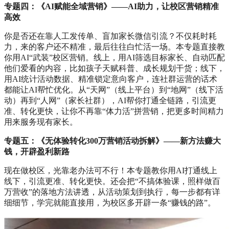
专题四：《AI赋能全域营销》——AI助力，让校区营销精准
高效
你是否还在靠人工发传单、盲加家长微信引流？不仅耗时耗
力，来的客户还不精准，最后往往白忙活一场。本专题直接教
你用AI“武装”校区营销。线上，用AI筛选目标家长、自动匹配
他们爱看的内容，比如孩子天赋科普、成长规划干货；线下，
用AI统计活动数据、精准锁定意向客户，连社群运营的话术
都能让AI帮忙优化。从“天网”（线上平台）到“地网”（线下活
动）再到“人网”（家长社群），AI帮你打通全链路，引流更
准、转化更快，让你不再靠“体力活”拼营销，把更多时间精力
用来服务现有家长。
专题五：《无体验转化300万营销活动拆解》——新方法赚大
钱，开辟盈利新路
现在做校区，光靠老办法可不行！本专题教你用AI打通线上
线下，引流更准、转化更快。还会把“不搞体验课，照样做百
万营收”的落地方法讲透，从活动策划到执行，每一步都有详
细细节，学完就能直接用，为校区多开辟一条“赚钱的路”。