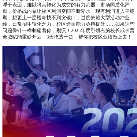
浮于表面，难以将其转化为成交的有力武器；市场同质化严
重，价格战内卷让校区利润空间不断缩水；现有利润进入平稳
期，想更上一层楼却找不到突破口；过度依赖大型活动冲业
绩，日常招生转化乏力，校区造血能力亟待提升……如果这些
问题像针一样刺痛着你，别慌！2025年度引领右脑校长成长营
全域赋能重磅开启，3天吃透干货，帮你把校区业绩做上去！