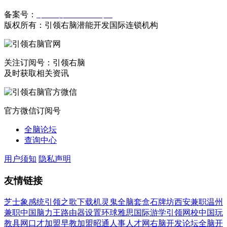
备案号：
豫ICP备19023558号-1
版权所有：引领右脑潜能开发国际连锁机构
关注订阅号：引领右脑
及时获取相关资讯
官方微信订阅号
全脑论坛
查询中心
用户须知
隐私声明
友情链接
芝士象感统
引领之歌下载
机灵鬼全脑套盒
石牌坊
西安兼职
温州
兼职
中国脑力王
路由器设置
环球雅思国际游学
引领网校
中国玩
教具网
口才加盟
早教加盟
昭通人事人才网
右脑开发论坛
全脑开