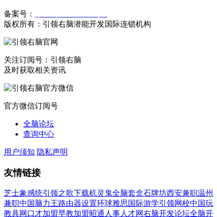
备案号：
豫ICP备19023558号-1
版权所有：引领右脑潜能开发国际连锁机构
关注订阅号：引领右脑
及时获取相关资讯
官方微信订阅号
全脑论坛
查询中心
用户须知
隐私声明
友情链接
芝士象感统
引领之歌下载
机灵鬼全脑套盒
石牌坊
西安兼职
温州
兼职
中国脑力王
路由器设置
环球雅思国际游学
引领网校
中国玩
教具网
口才加盟
早教加盟
昭通人事人才网
右脑开发论坛
全脑开