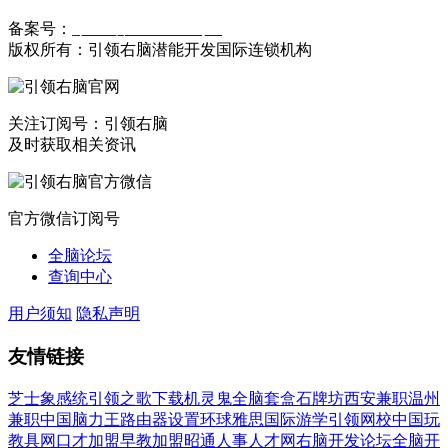
备案号：
豫ICP备19023558号-1
版权所有：引领右脑潜能开发国际连锁机构
关注订阅号：引领右脑
及时获取相关资讯
官方微信订阅号
全脑论坛
查询中心
用户须知
隐私声明
友情链接
芝士象感统
引领之歌下载
机灵鬼全脑套盒
石牌坊
西安兼职
温州
兼职
中国脑力王
路由器设置
环球雅思国际游学
引领网校
中国玩
教具网
口才加盟
早教加盟
昭通人事人才网
右脑开发论坛
全脑开