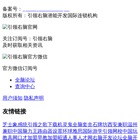
备案号：
豫ICP备19023558号-1
版权所有：引领右脑潜能开发国际连锁机构
关注订阅号：引领右脑
及时获取相关资讯
官方微信订阅号
全脑论坛
查询中心
用户须知
隐私声明
友情链接
芝士象感统
引领之歌下载
机灵鬼全脑套盒
石牌坊
西安兼职
温州
兼职
中国脑力王
路由器设置
环球雅思国际游学
引领网校
中国玩
教具网
口才加盟
早教加盟
昭通人事人才网
右脑开发论坛
全脑开