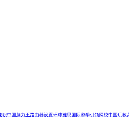
兼职
中国脑力王
路由器设置
环球雅思国际游学
引领网校
中国玩教