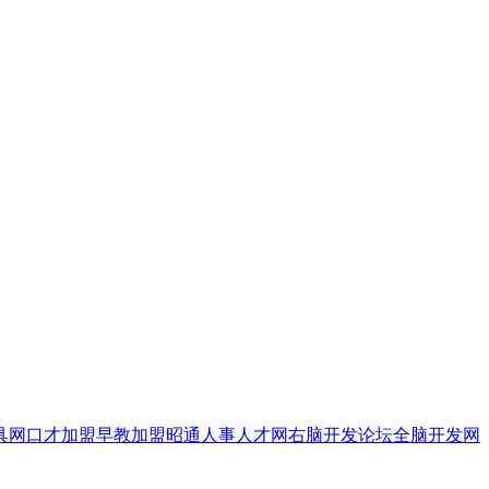
具网
口才加盟
早教加盟
昭通人事人才网
右脑开发论坛
全脑开发网