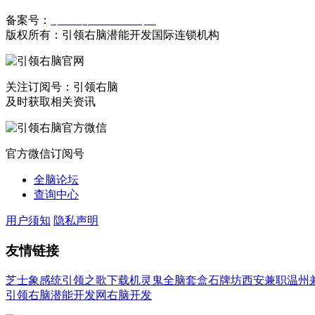
备案号：
豫ICP备19023558号-1
版权所有：引领右脑潜能开发国际连锁机构
关注订阅号：引领右脑
及时获取相关资讯
官方微信订阅号
全脑论坛
查询中心
用户须知
隐私声明
友情链接
芝士象感统
引领之歌下载
机灵鬼全脑套盒
石牌坊
西安兼职
温州
引领右脑潜能开发网
右脑开发