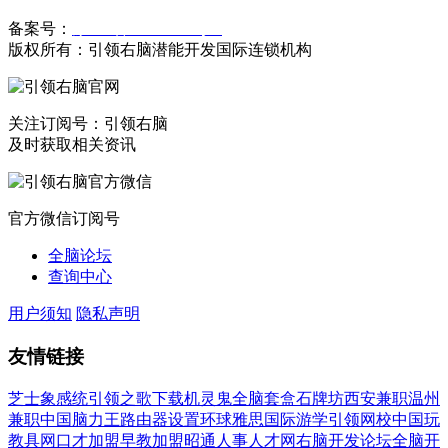
备案号：
豫ICP备19023558号-1
版权所有：引领右脑潜能开发国际连锁机构
关注订阅号：引领右脑
及时获取相关资讯
官方微信订阅号
全脑论坛
查询中心
用户须知
隐私声明
友情链接
芝士象感统
引领之歌下载
机灵鬼全脑套盒
石牌坊
西安兼职
温州
兼职
中国脑力王
路由器设置
环球雅思国际游学
引领网校
中国玩
教具网
口才加盟
早教加盟
昭通人事人才网
右脑开发论坛
全脑开