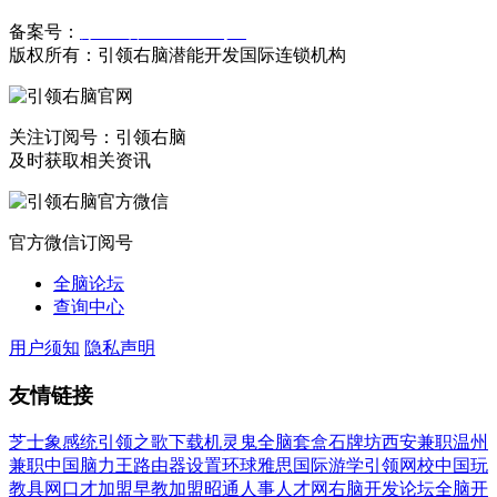
备案号：
豫ICP备19023558号-1
版权所有：引领右脑潜能开发国际连锁机构
关注订阅号：引领右脑
及时获取相关资讯
官方微信订阅号
全脑论坛
查询中心
用户须知
隐私声明
友情链接
芝士象感统
引领之歌下载
机灵鬼全脑套盒
石牌坊
西安兼职
温州
兼职
中国脑力王
路由器设置
环球雅思国际游学
引领网校
中国玩
教具网
口才加盟
早教加盟
昭通人事人才网
右脑开发论坛
全脑开