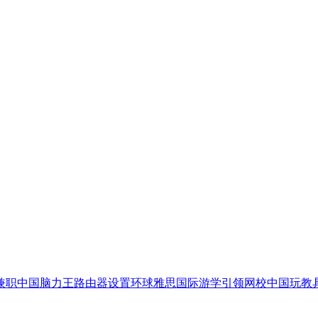
兼职
中国脑力王
路由器设置
环球雅思国际游学
引领网校
中国玩教