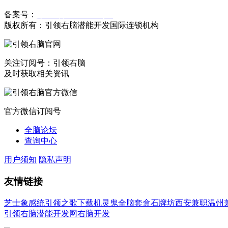
备案号：
豫ICP备19023558号-1
版权所有：引领右脑潜能开发国际连锁机构
关注订阅号：引领右脑
及时获取相关资讯
官方微信订阅号
全脑论坛
查询中心
用户须知
隐私声明
友情链接
芝士象感统
引领之歌下载
机灵鬼全脑套盒
石牌坊
西安兼职
温州
引领右脑潜能开发网
右脑开发