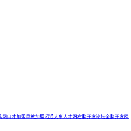
具网
口才加盟
早教加盟
昭通人事人才网
右脑开发论坛
全脑开发网