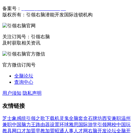
备案号：
豫ICP备19023558号-1
版权所有：引领右脑潜能开发国际连锁机构
关注订阅号：引领右脑
及时获取相关资讯
官方微信订阅号
全脑论坛
查询中心
用户须知
隐私声明
友情链接
芝士象感统
引领之歌下载
机灵鬼全脑套盒
石牌坊
西安兼职
温州
兼职
中国脑力王
路由器设置
环球雅思国际游学
引领网校
中国玩
教具网
口才加盟
早教加盟
昭通人事人才网
右脑开发论坛
全脑开