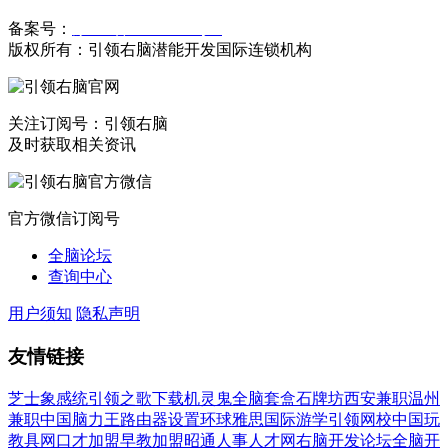
备案号：
豫ICP备19023558号-1
版权所有：引领右脑潜能开发国际连锁机构
关注订阅号：引领右脑
及时获取相关资讯
官方微信订阅号
全脑论坛
查询中心
用户须知
隐私声明
友情链接
芝士象感统
引领之歌下载
机灵鬼全脑套盒
石牌坊
西安兼职
温州
兼职
中国脑力王
路由器设置
环球雅思国际游学
引领网校
中国玩
教具网
口才加盟
早教加盟
昭通人事人才网
右脑开发论坛
全脑开