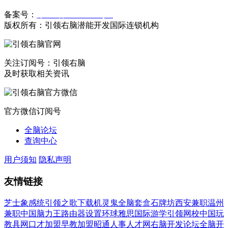
备案号：
豫ICP备19023558号-1
版权所有：引领右脑潜能开发国际连锁机构
关注订阅号：引领右脑
及时获取相关资讯
官方微信订阅号
全脑论坛
查询中心
用户须知
隐私声明
友情链接
芝士象感统
引领之歌下载
机灵鬼全脑套盒
石牌坊
西安兼职
温州
兼职
中国脑力王
路由器设置
环球雅思国际游学
引领网校
中国玩
教具网
口才加盟
早教加盟
昭通人事人才网
右脑开发论坛
全脑开