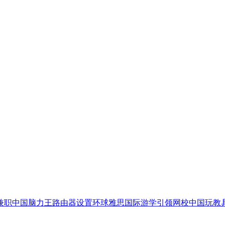
兼职
中国脑力王
路由器设置
环球雅思国际游学
引领网校
中国玩教