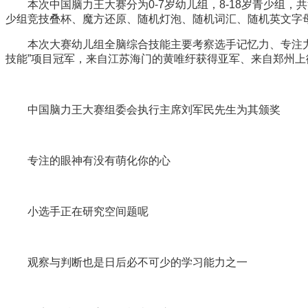
本次中国脑力王大赛分为0-7岁幼儿组，8-18岁青少组
少组竞技叠杯、魔方还原、随机灯泡、随机词汇、随机英文字
本次大赛幼儿组全脑综合技能主要考察选手记忆力、专注
技能”项目冠军，来自江苏海门的黄唯纡获得亚军、来自郑州上
中国脑力王大赛组委会执行主席刘军民先生为其颁奖
专注的眼神有没有萌化你的心
小选手正在研究空间题呢
观察与判断也是日后必不可少的学习能力之一