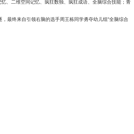
对应记忆、二维空间记忆、疯狂数独、疯狂成语、全脑综合技能；青
逐，最终来自引领右脑的选手周王栋同学勇夺幼儿组“全脑综合