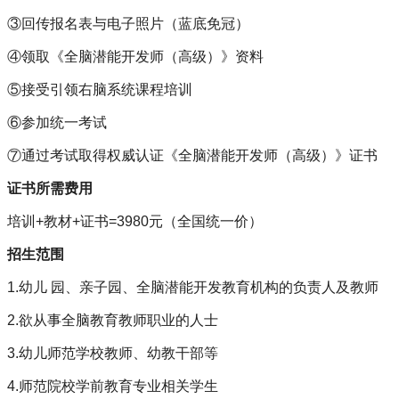
③回传报名表与电子照片（蓝底免冠）
④领取《全脑潜能开发师（高级）》资料
⑤接受引领右脑系统课程培训
⑥参加统一考试
⑦通过考试取得权威认证《全脑潜能开发师（高级）》证书
证书所需费用
培训+教材+证书=3980元（全国统一价）
招生范围
1.幼儿 园、亲子园、全脑潜能开发教育机构的负责人及教师
2.欲从事全脑教育教师职业的人士
3.幼儿师范学校教师、幼教干部等
4.师范院校学前教育专业相关学生