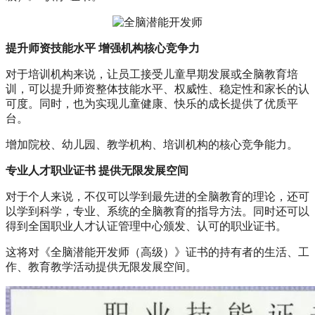
提升师资技能水平 增强机构核心竞争力
对于培训机构来说，让员工接受儿童早期发展或全脑教育培
训，可以提升师资整体技能水平、权威性、稳定性和家长的认
可度。同时，也为实现儿童健康、快乐的成长提供了优质平
台。
增加院校、幼儿园、教学机构、培训机构的核心竞争能力。
专业人才职业证书 提供无限发展空间
对于个人来说，不仅可以学到最先进的全脑教育的理论，还可
以学到科学，专业、系统的全脑教育的指导方法。同时还可以
得到全国职业人才认证管理中心颁发、认可的职业证书。
这将对《全脑潜能开发师（高级）》证书的持有者的生活、工
作、教育教学活动提供无限发展空间。