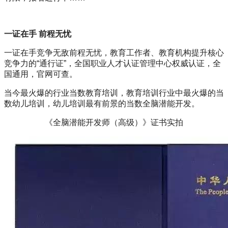
一证在手 前程无忧
一证在手竞争无敌前程无忧，教育工作者、教育机构提升核心
竞争力的“通行证”，全国职业人才认证管理中心权威认证，全
国通用，官网可查。
当今最火爆的行业当数教育培训，教育培训行业中最火爆的当
数幼儿培训，幼儿培训最有前景的当数全脑潜能开发。
《全脑潜能开发师（高级）》证书实拍