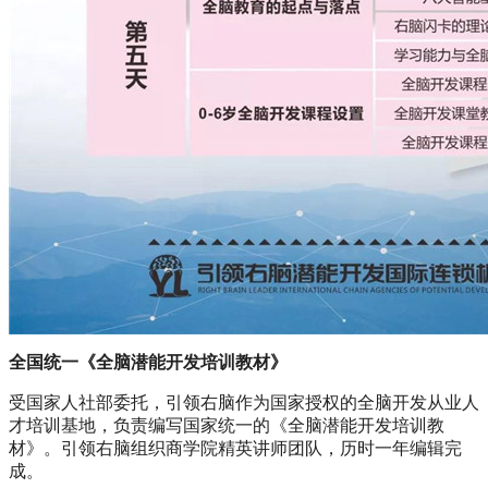
全国统一《全脑潜能开发培训教材》
受国家人社部委托，引领右脑作为国家授权的全脑开发从业人
才培训基地，负责编写国家统一的《全脑潜能开发培训教
材》。引领右脑组织商学院精英讲师团队，历时一年编辑完
成。