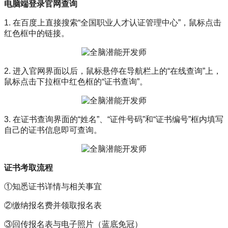
电脑端登录官网查询
1. 在百度上直接搜索“全国职业人才认证管理中心”，鼠标点击
红色框中的链接。
2. 进入官网界面以后，鼠标悬停在导航栏上的“在线查询”上，
鼠标点击下拉框中红色框的“证书查询”。
3. 在证书查询界面的“姓名”、“证件号码”和“证书编号”框内填写
自己的证书信息即可查询。
证书考取流程
①知悉证书详情与相关事宜
②缴纳报名费并领取报名表
③回传报名表与电子照片（蓝底免冠）