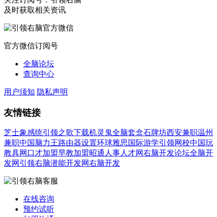
及时获取相关资讯
官方微信订阅号
全脑论坛
查询中心
用户须知
隐私声明
友情链接
芝士象感统
引领之歌下载
机灵鬼全脑套盒
石牌坊
西安兼职
温州
兼职
中国脑力王
路由器设置
环球雅思国际游学
引领网校
中国玩
教具网
口才加盟
早教加盟
昭通人事人才网
右脑开发论坛
全脑开
发网
引领右脑潜能开发网
右脑开发
在线咨询
预约试听