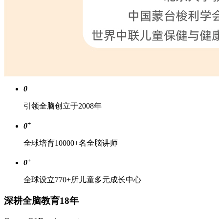
0
引领全脑创立于2008年
+
0
全球培育10000+名全脑讲师
+
0
全球设立770+所儿童多元成长中心
深耕全脑教育18年