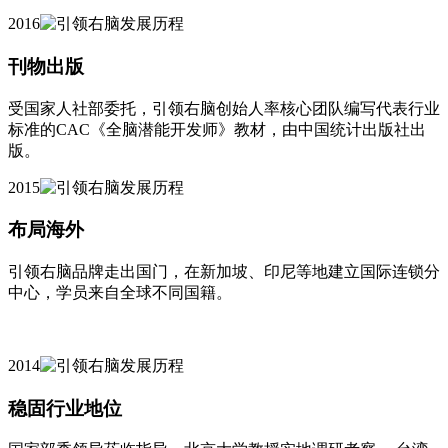
2016
刊物出版
受国家人社部委托，引领右脑创始人率核心团队编写代表行业
标准的CAC《全脑潜能开发师》教材，由中国统计出版社出
版。
2015
布局海外
引领右脑品牌走出国门，在新加坡、印尼等地建立国际连锁分
中心，学员来自全球不同国籍。
2014
稳固行业地位