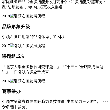
家庭训练产品《全脑潜能开发练习册》和“脑潜能关键期线上
课”陆续发布，为中心拓宽收入渠道。
2018
品牌形象升级
引领右脑启用第2代S引体系、V1体系
2017
课题组成立
「北京大学全脑教育研究课题组」「“十三五”全脑教育课题
组」，在引领右脑总部成立。
2016
赛事举办
引领右脑举办首届国际脑力竞技赛事“中国脑力王大赛”，4000
余名选手参赛。