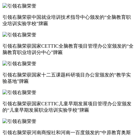
引领右脑荣获中国就业培训技术指导中心颁发的“全脑教育职
业培训实验学校”牌匾
引领右脑荣获国家CETTIC全脑教育项目管理办公室颁发的“全
脑教育职业培训分中心”牌匾
引领右脑荣获国家十二五课题科研项目办公室颁发的“教学实
验基地”牌匾
引领右脑荣获国家CETTIC儿童早期发展项目管理办公室颁发
的“儿童早期发展职业培训实验学校”牌匾
引领右脑荣获河南商报社和河南一百度颁发的“中原教育奥斯