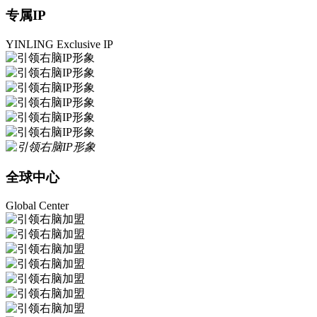
专属IP
YINLING Exclusive IP
全球中心
Global Center