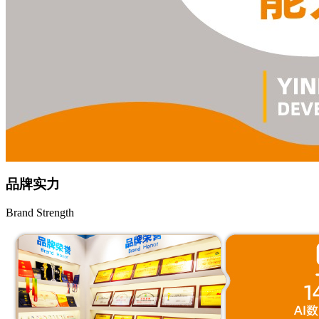
品牌实力
Brand Strength