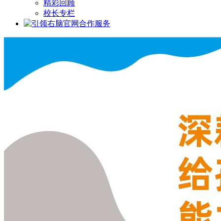
精彩回顾
校长专栏
合作服务