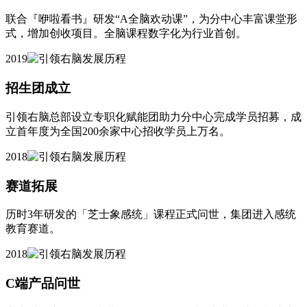
联合『咿啦看书』研发“A全脑欢动课”，为分中心丰富课堂形
式，增加创收项目。全脑课程数字化为行业首创。
2019
招生团成立
引领右脑总部设立专职化赋能团助力分中心完成学员招募，成
立首年度为全国200余家中心招收学员上万名。
2018
赛道拓展
历时3年研发的「芝士象感统」课程正式问世，集团进入感统
教育赛道。
2018
C端产品问世