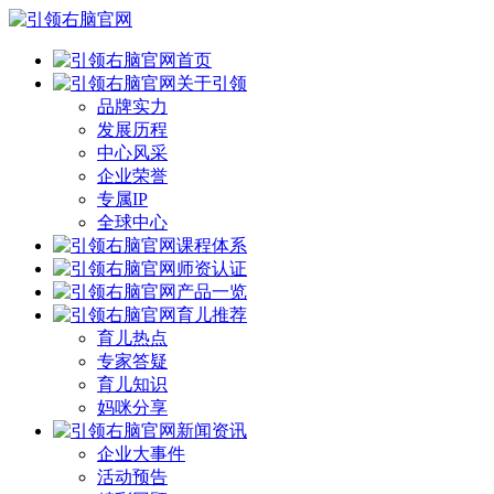
首页
关于引领
品牌实力
发展历程
中心风采
企业荣誉
专属IP
全球中心
课程体系
师资认证
产品一览
育儿推荐
育儿热点
专家答疑
育儿知识
妈咪分享
新闻资讯
企业大事件
活动预告