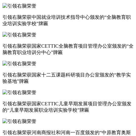
引领右脑荣获中国就业培训技术指导中心颁发的“全脑教育职
业培训实验学校”牌匾
引领右脑荣获国家CETTIC全脑教育项目管理办公室颁发的“全
脑教育职业培训分中心”牌匾
引领右脑荣获国家十二五课题科研项目办公室颁发的“教学实
验基地”牌匾
引领右脑荣获国家CETTIC儿童早期发展项目管理办公室颁发
的“儿童早期发展职业培训实验学校”牌匾
引领右脑荣获河南商报社和河南一百度颁发的“中原教育奥斯