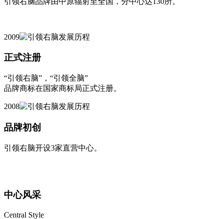
引领右脑品牌由中原辐射至全国，分中心达130所。
2009
正式注册
“引领右脑”，“引领全脑”
品牌商标在国家商标局正式注册。
2008
品牌初创
引领右脑开设3家直营中心。
中心风采
Central Style