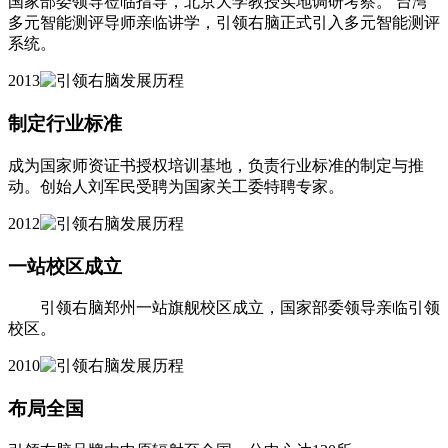
国家部委领导莅临指导，北京大学教授实地调研考察。 台湾
多元智能测评导师亲临讲学，引领右脑正式引入多元智能测评
系统。
2013
制定行业标准
成为国家师资证书授权培训基地，负责行业标准的制定与推
动。创始人刘军民受聘为国家关工委特聘专家。
2012
一站校区成立
引领右脑郑州一站旗舰校区成立，国家部委领导亲临引领
校区。
2010
布局全国