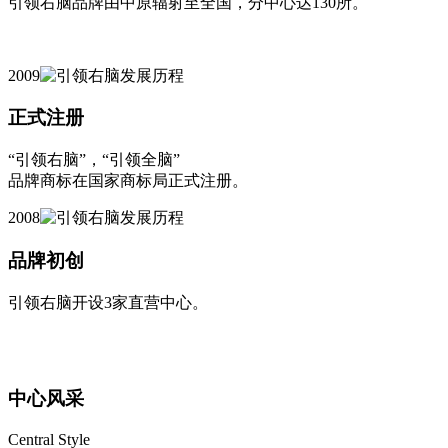
引领右脑品牌由中原辐射至全国，分中心达130所。
2009
正式注册
“引领右脑”，“引领全脑”
品牌商标在国家商标局正式注册。
2008
品牌初创
引领右脑开设3家直营中心。
中心风采
Central Style