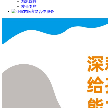
精彩回顾
校长专栏
合作服务