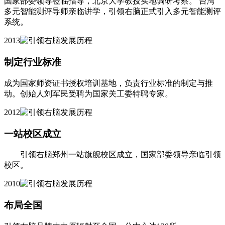
国家部委领导莅临指导，北京大学教授实地调研考察。 台湾
多元智能测评导师亲临讲学，引领右脑正式引入多元智能测评
系统。
2013
制定行业标准
成为国家师资证书授权培训基地，负责行业标准的制定与推
动。创始人刘军民受聘为国家关工委特聘专家。
2012
一站校区成立
引领右脑郑州一站旗舰校区成立，国家部委领导亲临引领
校区。
2010
布局全国