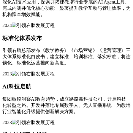
深化AI技术应用，探索并搭建教培行业专属的AI Agent工具。
完成内测并优化核心功能，显著提升教学互动与管理效率，为
机构降本增效赋能。
2024
标准化体系发布
引领右脑总部发布《教学教务》《市场营销》《运营管理》三
大体系标准化白皮书，建立标准、培训标准、落实标准，将连
锁化、标准化运营推向新高度。
2023
AI科技启航
集团敏锐洞察AI教育趋势，成立路路赢科技公司，开启科技
化转型之路。开发并落地专属数字人、无人直播系统，为教培
行业智能化升级提供创新解决方案。
2023