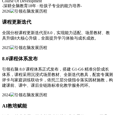
Course Of Development
-深耕全脑教育18年 · 给孩子专业的能力培养-
2026
课程更新迭代
全国分校课程更新迭代至8.0，实现能力适配、场景教材、教
具升级8大核心升级，全面提升学习体验与成长成效。
2025
8.0课程体系发布
引领右脑 8.0 课程体系正式发布，搭建 G1-G6 精准分阶成长
体系，课程采用沉浸式场景教材、全新迭代教具，配套专属测
评卡与家庭训练联动卡，依托三层分级指令落实因材施教，构
建课前、课中、课后全链路标准化教学服务闭环。
2024
AI教培赋能