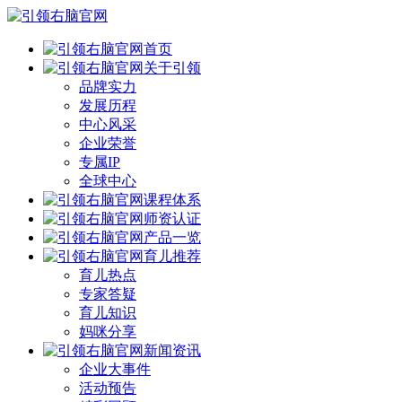
首页
关于引领
品牌实力
发展历程
中心风采
企业荣誉
专属IP
全球中心
课程体系
师资认证
产品一览
育儿推荐
育儿热点
专家答疑
育儿知识
妈咪分享
新闻资讯
企业大事件
活动预告