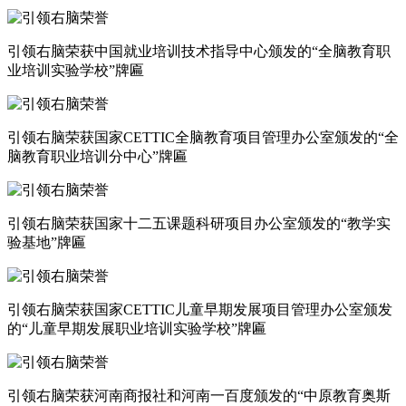
引领右脑荣获中国就业培训技术指导中心颁发的“全脑教育职
业培训实验学校”牌匾
引领右脑荣获国家CETTIC全脑教育项目管理办公室颁发的“全
脑教育职业培训分中心”牌匾
引领右脑荣获国家十二五课题科研项目办公室颁发的“教学实
验基地”牌匾
引领右脑荣获国家CETTIC儿童早期发展项目管理办公室颁发
的“儿童早期发展职业培训实验学校”牌匾
引领右脑荣获河南商报社和河南一百度颁发的“中原教育奥斯