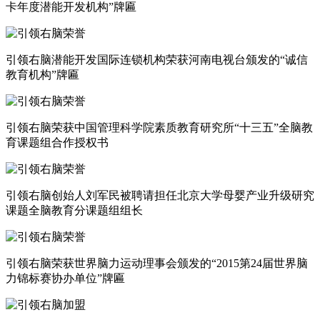
卡年度潜能开发机构”牌匾
引领右脑潜能开发国际连锁机构荣获河南电视台颁发的“诚信
教育机构”牌匾
引领右脑荣获中国管理科学院素质教育研究所“十三五”全脑教
育课题组合作授权书
引领右脑创始人刘军民被聘请担任北京大学母婴产业升级研究
课题全脑教育分课题组组长
引领右脑荣获世界脑力运动理事会颁发的“2015第24届世界脑
力锦标赛协办单位”牌匾