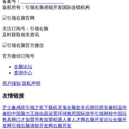
备案号：
豫ICP备19023558号-1
版权所有：引领右脑潜能开发国际连锁机构
关注订阅号：引领右脑
及时获取相关资讯
官方微信订阅号
全脑论坛
查询中心
用户须知
隐私声明
友情链接
芝士象感统
引领之歌下载
机灵鬼全脑套盒
石牌坊
西安兼职
温州
兼职
中国脑力王
路由器设置
环球雅思国际游学
引领网校
中国玩
教具网
口才加盟
早教加盟
昭通人事人才网
右脑开发论坛
全脑开
发网
引领右脑潜能开发网
右脑开发