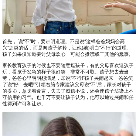
首先， 说“不”时，要讲明道理。不是说“这样爸爸妈妈会高
兴”之类的话，而是向孩子解释，让他(她)明白“不行”的道理。
孩子如果仅知道要讨父母欢心，可能会撒谎或干其他的蠢事。
家长教育孩子的时候也不要随意逗孩子，有的父母喜欢逗孩子
玩，看孩子发急的样子很好笑，非常不可取。孩子想去麦当
劳，爸爸心里明明想满足，却说“不行!”孩子哭闹起来，爸爸笑
了说“好，去吧!”引领右脑专家建议父母说“不”后，家长对孩子
的妥协，意味着食言，失去了威信不说，还会使孩子沾染上不
守信用的习气。也千万不要让孩子认为，他可以通过哭闹和任
性得到许可和让步。