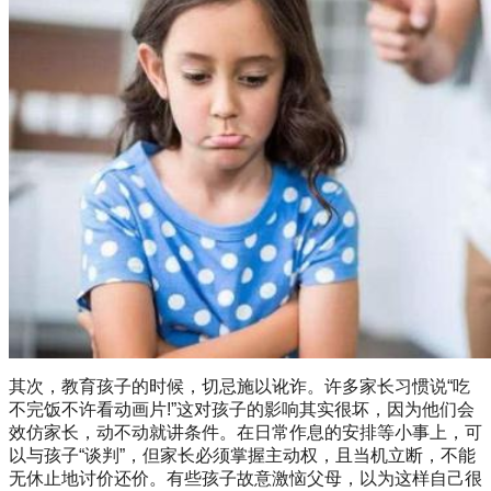
其次，教育孩子的时候，切忌施以讹诈。许多家长习惯说“吃
不完饭不许看动画片!”这对孩子的影响其实很坏，因为他们会
效仿家长，动不动就讲条件。在日常作息的安排等小事上，可
以与孩子“谈判”，但家长必须掌握主动权，且当机立断，不能
无休止地讨价还价。有些孩子故意激恼父母，以为这样自己很