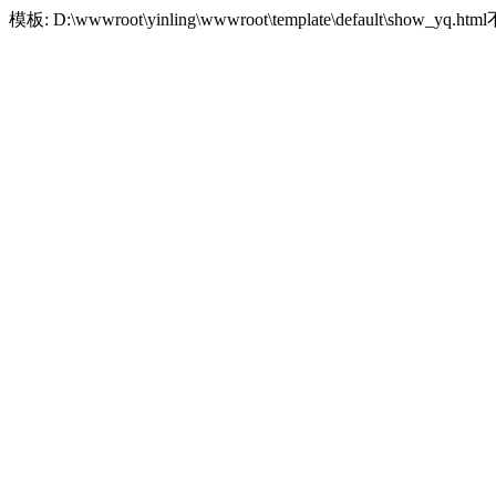
模板: D:\wwwroot\yinling\wwwroot\template\default\show_yq.h