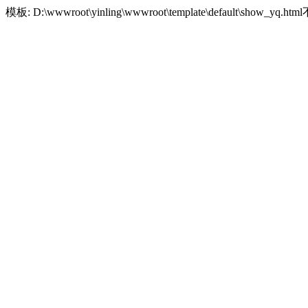
模板: D:\wwwroot\yinling\wwwroot\template\default\show_yq.h